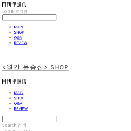
LOG IN
로그인
MAIN
SHOP
Q&A
REVIEW
<월간 윤종신> SHOP
MAIN
SHOP
Q&A
REVIEW
Search
검색